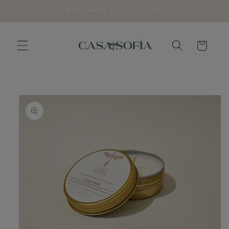
Ir
Bienvenidos a nuestra tienda
directamente
al contenido
Carrito
Ir
directamente
a la
información
del producto