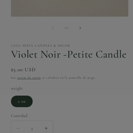
Abrir
elemento
multimedia
de
1
/
2
1
en
una
ventana
CASA SOFIA CANDLES & DECOR
modal
Violet Noir -Petite Candle
Precio
$5.00 USD
habitual
Los
gastos de envío
se calculan en la pantalla de pago.
weight
2 oz
Cantidad
Cantidad
Reducir
Aumentar